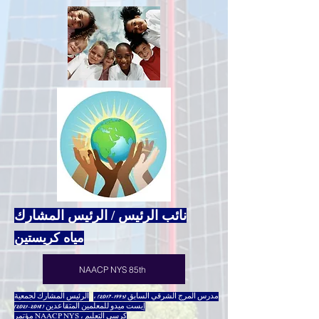
نائب الرئيس / الرئيس المشارك
مياه كريستين
NAACP NYS 85th
مدرس المرج الشرقي السابق
(1993-2017)
،
الرئيس المشارك لجمعية
إيست ميدو للمعلمين المتقاعدين
(2018-2021)
مؤتمر NAACP NYS ، كرسي التعليم