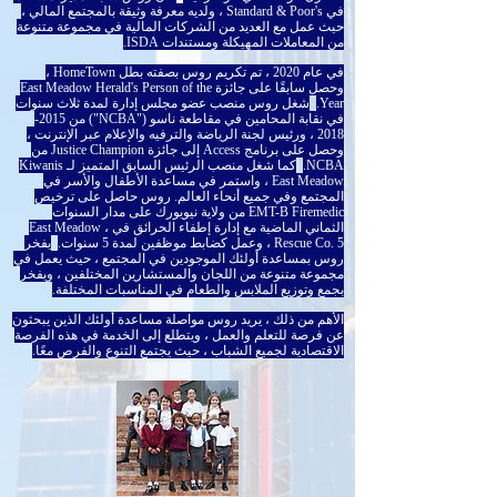
في Standard & Poor's ، ولديه معرفة وثيقة بالمجتمع المالي ،
حيث عمل مع العديد من الشركات المالية في مجموعة متنوعة
من المعاملات المهيكلة ومستندات ISDA.
في عام 2020 ، تم تكريم روس بصفته بطل HomeTown ،
وحصل سابقًا على جائزة East Meadow Herald's Person of the
Year.
شغل روس منصب عضو مجلس إدارة لمدة ثلاث سنوات
في نقابة المحامين في مقاطعة ناسو ("NCBA") من
2015-
2018
، ورئيس لجنة الرياضة والترفيه والإعلام عبر الإنترنت ،
وحصل على برنامج Access إلى جائزة Justice Champion من
NCBA.
كما شغل منصب الرئيس السابق المتميز لـ Kiwanis
East Meadow ، واستمر في مساعدة الأطفال والأسر في
المجتمع وفي جميع أنحاء العالم. روس حاصل على ترخيص
EMT-B Firemedic من ولاية نيويورك على مدار السنوات
الثماني الماضية مع إدارة إطفاء الحرائق في East Meadow ،
Rescue Co. 5 ، وعمل كضابط موظفين لمدة 5 سنوات.
يفخر
روس بمساعدة أولئك الموجودين في المجتمع ، حيث يعمل في
مجموعة متنوعة من اللجان والمستشارين المختلفين ، ويفخر
بجمع وتوزيع الملابس والطعام في المناسبات المختلفة.
الأهم من ذلك ، يريد روس مواصلة مساعدة أولئك الذين يبحثون
عن فرصة للتعلم والعمل ، ويتطلع إلى الخدمة في هذه الفرصة
الاقتصادية لجميع الشباب ، حيث يجتمع التنوع والفرص معًا.