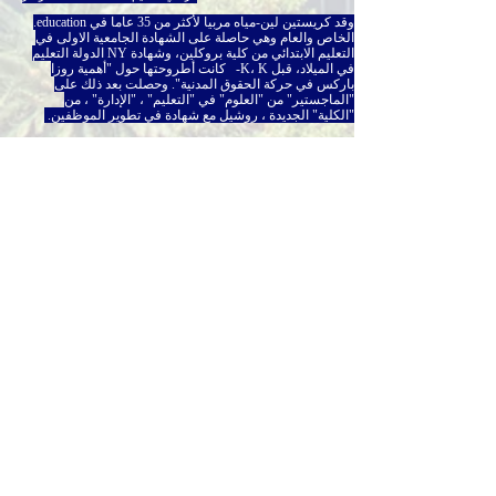
وقد كريستين لين-مياه مربيا لأكثر من 35 عاما في education.
الخاص والعام وهي حاصلة على الشهادة الجامعية الاولى في
التعليم الابتدائي من كلية بروكلين، وشهادة NY الدولة التعليم
في الميلاد، قبل K، K- ‌ ‌‌‌‌ كانت أطروحتها حول "أهمية روزا
باركس في حركة الحقوق المدنية". وحصلت بعد ذلك على
"الماجستير" من "العلوم" في "التعليم" ، "الإدارة" ، من
"الكلية" الجديدة ، روشيل مع شهادة في تطوير الموظفين. ‌
السيدة ‌ مياه بدأت هنا ‌ مهنة ‌ في مدينة مدرسة و ‌ كانت كانت
أن في وقت مبكر طفولة ‌ معلمة ‌ من متخصصة في إنشاء
تكوين تكوين
‌ بنجاح ‌ دمج موسيقى ‌ حركة ‌ STEAM‌ (علم تقنية
هندسة
الفنون والرياضيات) الكتابة الإبداعية والفنون والوعي
الثقافي في curriculum.
كان لديها معلم الصف في مدرسة
بارنوم وودز الابتدائية في مدرسة منطقة المرج شرق
1993-
2017
، حيث إرشادهم العديد من الطلاب المعلمين وأولياء
الأمور.
كانت مرشحة لشهادة المجلس الوطني. كانت ‌was‌ ‌proud‌ ‌to‌
‌serve‌ ‌on‌ ‌many‌ ‌ اللجان في مدرسة Barnum Woods بما في ذلك
the‌ ‌Curriculum ‌ لجنة التعليم الخاص لمرحلة ما قبل المدرسة
(CPSE) ، الشخصية التعليم ‌لجان dicritée.
السيدة ووترز حاليا
"رئيس مجلس إدارة" شرق "مرعى" جمعية "" متقاعد
"معلمين.
‌ ‌
السيدة. عمل ووترز بمثابة "التعليم" "رئيس" مؤتمر NAACP
NYS ، منذ عام 2019 ، والذي يركز على مهمة ضمان حصول
كل طالب على فرص متساوية في المناهج الدراسية الصعبة
والمستدامة ثقافيًا والتمويل العادل والوصول إلى التكنولوجيا ،
وكذلك بشكل كبير. معلمين مؤهلين ومتنوعين يجهزونهم
بالمهارات الحياتية ليكونوا مستعدين للجامعة والوظيفة.
تتطلع
السيدة ووترز "إلى الأمام" إلى "الاستمرار في" المساعدة في