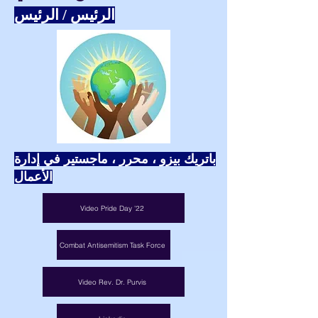
الرئيس / الرئيس
باتريك بيزو ، محرر ، ماجستير في إدارة
الأعمال
Video Pride Day '22
Combat Antisemitism Task Force
Video Rev. Dr. Purvis