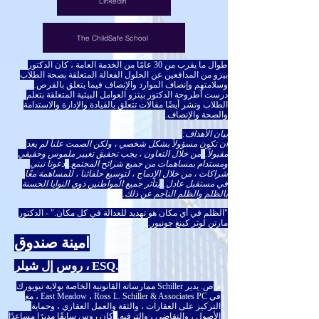
Linkedin
The ChildSafe School
طوال ما يقرب من 30 عامًا من الخدمة العامة ، كان الدكتور
بيزو من المدافعين عن الحلول الفعالة المتعلقة بصحة الطلاب
وسلامتهم وإنصاف الموارد والإنصاف فيما يتعلق بالفرص.
درست أطروحة الدكتور بيتزو العوامل البيئية المتعلقة بتعلم
الطلاب ونشر أيضًا مقالات تتعلق بالقيادة والإدارة والاستدامة
والصحة والإنصاف.
بيان الأهداف:
أن تكون مسؤولاً بشكل شخصي ، ولكن الصمت علناً لم يعد
مقبولاً.
من خلال التعاون ، يجب تحقيق تغيير ملموس وحقيقي
ومستدام بمساهمات من جميع شرائح المجتمع.
دعونا نبني
شراكات ، من خلال الإدماج ، لتوسيع حلفائنا ، للمساهمة معًا
في مستقبل عادل.
يتأثر جميع المواطنين ذوي النوايا الحسنة
بالظلم والظلم الناجم عن ذلك.
"الظلم في أي مكان هو تهديد للعدالة في كل مكان." - الدكتور
مارتن لوثر كينغ جونيور.
امينة صندوق
روس إل شيلر ، ESQ.
م
ص. يدير Schiller ممارساته القانونية الخاصة بولاية نيويورك
في East Meadow ، Ross L. Schiller & Associates PC ، مع
التركيز على العقارات ، والثقة والعمل العقاري ، وحماية
الأصول ، والتقاضي ، والترفيه.
كان روس سابقًا مديرًا مساعدًا