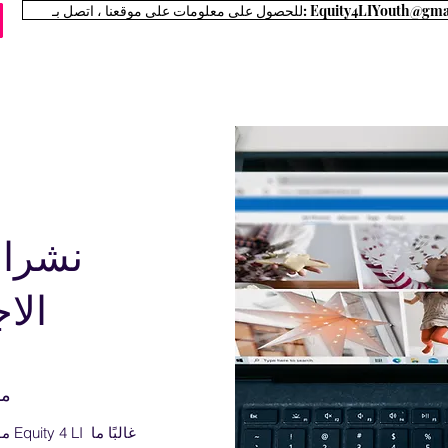
مات على موقعنا ، اتصل بـ: Equity4LIYouth@gmail.com
المناصرة
معلومات 4 عائلات
المسارات الوظيفية
Executive Board
نشرات
الا
مك
موض