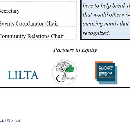
© 2020 الفرص الاقتصادية. تم إنشاؤه بفخر مع Wix.com