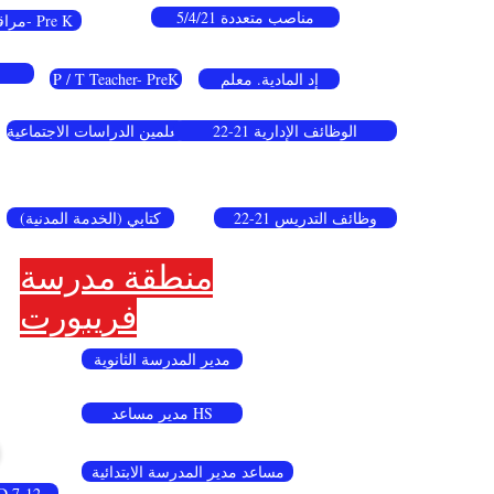
مناصب متعددة 5/4/21
مراقب- Pre K
إد المادية. معلم
P / T Teacher- PreK
الوظائف الإدارية 21-22
معلمين الدراسات الاجتماعية
وظائف التدريس 21-22
كتابي (الخدمة المدنية)
منطقة مدرسة
فريبورت
مدير المدرسة الثانوية
مدير مساعد HS
مساعد مدير المدرسة الابتدائية
معلم -12