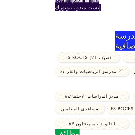
1899 Hempstead Turnpike
إيست ميدو ، نيويورك
درسة
ضافية
ES BOCES (صيف 21)
مدرسو الرياضيات والقراءة PT
مدير الدراسات الاجتماعية
مساعدي المعلمين
AP الثانوية ، سميثتاون
وظائف