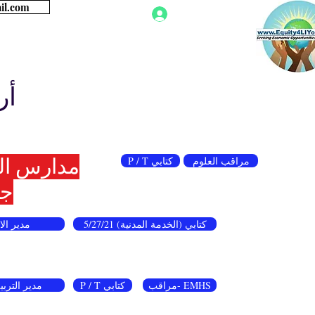
للحصول على معلو
تسجيل الدخول
More
العدالة الإجتماعية
أر
مراقب العلوم
P / T كتابي
مدارس ال
جم
كتابي (الخدمة المدنية) 5/27/21
مدير الاب
مراقب- EMHS
P / T كتابي
مدير التربي