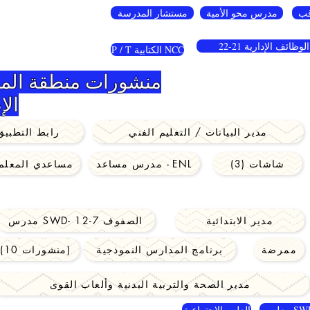
مدرس محو الأمية
مستشار المدرسة
* توظيف مقاطعة ناسو!
الوظائف الإدارية 21-22
P / T الكتابية NCC
منشورات منطقة الم
الإ
مدير البيانات / التعليم الفني
رابط التطبيق
شاشات (3)
مدرس مساعد - ENL
مساعدي المعلم
مدير الابتدائية
مدرس SWD- الصفوف 7-12
ممرضة
برنامج المدارس النموذجية
ES BOCES (10 منشورات)
مدير الصحة والتربية البدنية وألعاب القوى
SWD 7
العلوم الإجتماعية